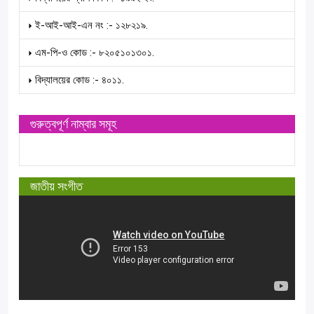
ই-আই-আই-এন নং :- ১২৮২১৯.
এম-পি-ও কোড :- ৮২০৫১০১৩০১.
বিদ্যালয়ের কোড :- ৪০১১.
গুরুত্বপূর্ণ নাম্বার সমূহ
জাতীয় সংগীত