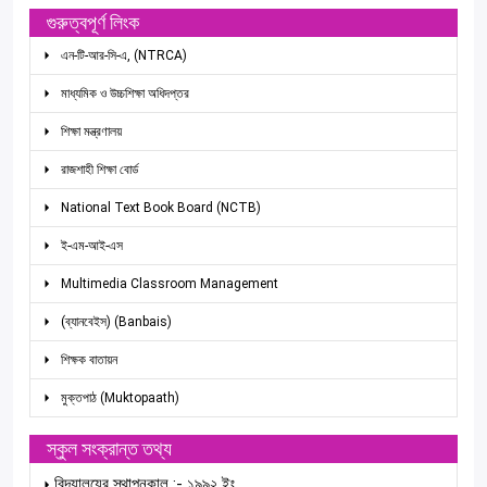
গুরুত্বপূর্ণ লিংক
এন-টি-আর-সি-এ, (NTRCA)
মাধ্যমিক ও উচ্চশিক্ষা অধিদপ্তর
শিক্ষা মন্ত্রণালয়
রাজশাহী শিক্ষা বোর্ড
National Text Book Board (NCTB)
ই-এম-আই-এস
Multimedia Classroom Management
(ব্যানবেইস) (Banbais)
শিক্ষক বাতায়ন
মুক্তপাঠ (Muktopaath)
স্কুল সংক্রান্ত তথ্য
বিদ্যালয়ের স্থাপনকাল :- ১৯৯২ ইং.