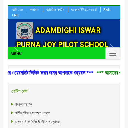
ভর্তি ফরম
ফলাফল
প্রতিষ্ঠান লগইন
ওয়েবসাইট ড্যাশবোর্ড
BAN
ENG
ADAMDIGHI ISWAR
PURNA JOY PILOT SCHOOL
Previous
Next
আদমদীঘি ঈশ্বর-পূর্ণ-জয়
MENU
পাইলট উচ্চ বিদ্যালয়
র ওয়েবসাইট ভিজিট করার জন্য আপনাকে ধন্যবাদ ***
*** আমাদের ওয়েবসাইট
নোটিশ বোর্ড
ইউনিক আইডি
বার্ষিক পরীক্ষার ফলাফল প্রকাশ
এসএসসি'২৪ নির্বাচনী পরীক্ষা সংক্রান্ত